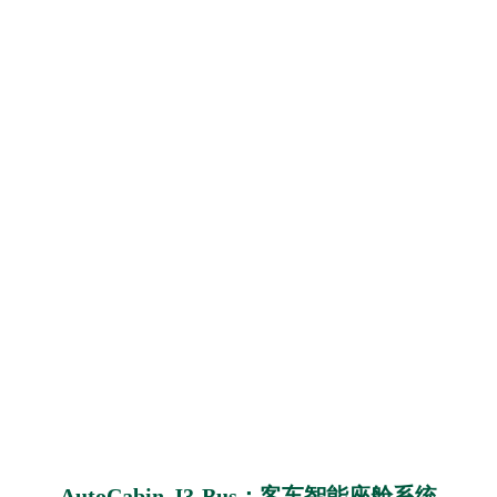
AutoCabin-J3-Bus：客车智能座舱系统