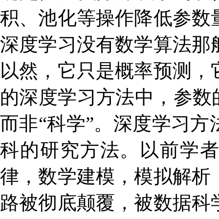
积、池化等操作降低参数
深度学习没有数学算法那
以然，它只是概率预测，
的深度学习方法中，参数
而非“科学”。深度学习
科的研究方法。以前学
律，数学建模，模拟解析
路被彻底颠覆，被数据科