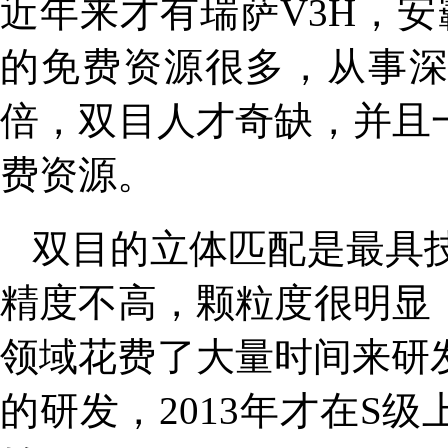
近年来才有瑞萨V3H，安霸
的免费资源很多，从事
倍，双目人才奇缺，并且
费资源。
双目的立体匹配是最具
精度不高，颗粒度很明显
领域花费了大量时间来研发
的研发，2013年才在S级