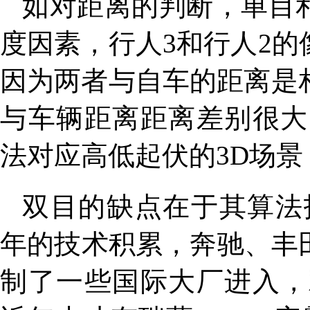
如对距离的判断，单目
度因素，行人3和行人2
因为两者与自车的距离是
与车辆距离距离差别很大
法对应高低起伏的3D场
双目的缺点在于其算法
年的技术积累，奔驰、丰
制了一些国际大厂进入，