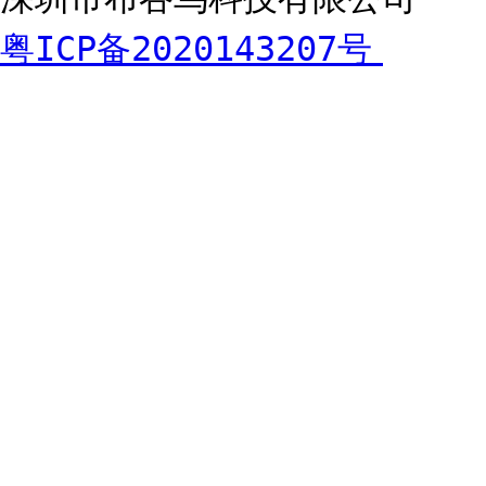
粤ICP备2020143207号