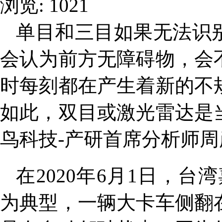
浏览: 1021
单目和三目如果无法识
会认为前方无障碍物，会
时每刻都在产生着新的不
如此，双目或激光雷达是
鸟科技-产研首席分析师
在2020年6月1日，台湾
为典型，一辆大卡车侧翻