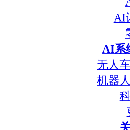
A
AI
无人
机器