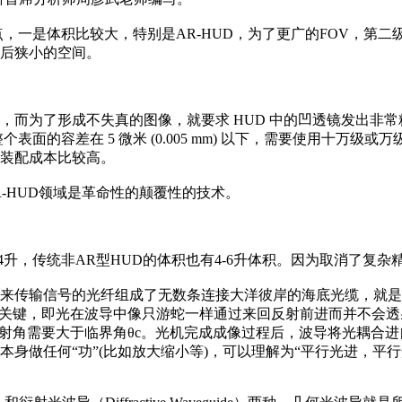
一是体积比较大，特别是AR-HUD，为了更广的FOV，第二级
背后狭小的空间。
，而为了形成不失真的图像，就要求 HUD 中的凹透镜发出非
面的容差在 5 微米 (0.005 mm) 以下，需要使用十万级
装配成本比较高。
-HUD领域是革命性的颠覆性的技术。
2.4升，传统非AR型HUD的体积也有4-6升体积。因为取消了复
来传输信号的光纤组成了无数条连接大洋彼岸的海底光缆，就是
”是关键，即光在波导中像只游蛇一样通过来回反射前进而并不会透
的入射角需要大于临界角θc。光机完成成像过程后，波导将光耦合
身做任何“功”(比如放大缩小等)，可以理解为“平行光进，平