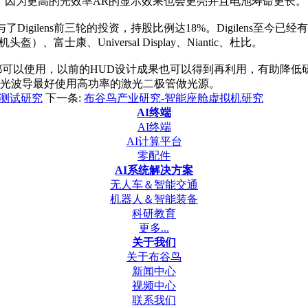
时，因为更高的光效率AR的显示效果也会更亮并且电池寿命更长。
了Digilens前三轮的投资，持股比例达18%。Digilens至
）、富士康、Universal Display、Niantic、杜比。
可以使用，以前的HUD设计成果也可以得到再利用，有助降低研发
光波导最好使用高功率的激光二极管做光源。
比测试研究
下一条:
布谷鸟产业研究-智能座舱虚拟机研究
AI终端
AI终端
AI计算平台
零配件
AI系统解决方案
无人车＆智能交通
机器人＆智能装备
科研教育
更多...
关于我们
关于布谷鸟
新闻中心
视频中心
联系我们