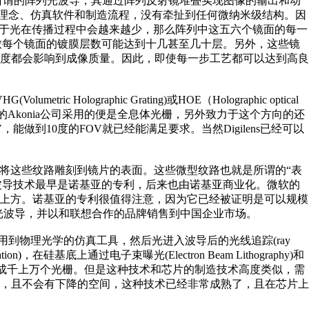
几何光波导就是所谓的阵列光波导，其通过阵列反射镜堆叠实现图像的输出和动
计理念、仿真软件和制造流程，没有牵扯到任何微纳米级结构。因
由于光在传播过程中会越来越少，那么阵列中这五六个镜面的每一
导致每个镜面的镀膜层数可能达到十几甚至几十层。另外，这些镜
度都会影响到成像质量。因此，即使每一步工艺都可以达到高良
olographic Grating)或HOE（Holographic optical
公司收购的Akonia公司采用的便是全息体光栅，另外致力于这个方向的还
，能做到10度的FOV就已经能满足要求。当然Digilens已经可以
拉长。现在将这些纹路雕刻到镜片的表面。这些微型纹路也就是所谓的“表
光波导技术最早是诺基亚的专利，后来也由诺基亚商业化。微软的
眼睛上方。诺基亚的专利很值得注意，因为它已经被证明是可以规模
应的光波导，并以和联想合作的品牌销售到中国企业市场。
级，需要用到物理光学的仿真工具，然后光进入波导后的光线追踪(ray
硅基底上通过电子束曝光(Electron Beam Lithography)和
ography)压印出成千上万个光栅。但是这种技术和芯片的制造技术高度类似，需
，且不会有下降的空间，这种技术已经非常成熟了，且在芯片上