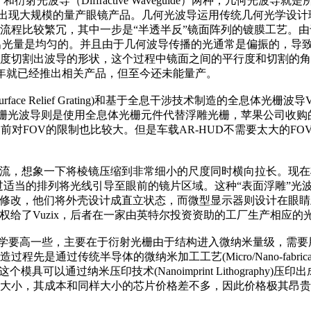
ide）和衍射光波导（Diffractive Waveguide）两种，
还未出现大规模的量产眼镜产品。几何光波导运用传统几何光学设
流程比较繁冗，其中一步是“半透半反”镜面阵列的镀膜工艺。
内的出光量是均匀的。并且由于几何波导传播的光通常是偏振的，
度切割出波导的形状，这个过程中镜面之间的平行度和切割的角
0年就已经推出相关产品，但至今还未能量产。
 Grating)和基于全息干涉技术制造的全息体光栅波导VHG(Volumetric H
e均属于前者，全息体光栅光波导则是使用全息体光栅元件代替浮雕光栅，苹果
但目前对FOV的限制也比较大。但是车载AR-HUD不需要太大的FOV
g)是目前AR眼镜的主流，想象一下将棱镜压缩到非常细小的尺度同时横向
通过适当的排列将光线引导至眼前的镜片区域。这种“表面浮雕”
其作了修改，他们将外壳设计成直立状态，而微型显示器则设计在
计授权给了Vuzix，后者在一家由英特尔投资资助的工厂生产相
) 设计门槛比传统光学要高一些，主要在于衍射光栅由于结构进入微纳米量
过传统半导体的微纳米加工工艺(Micro/Nano-fabrication)，在
 Stamp)，这个模具可以通过纳米压印技术(Nanoimprint Lith
大小，其成本和同样大小的芯片价格差不多，因此价格极其昂贵