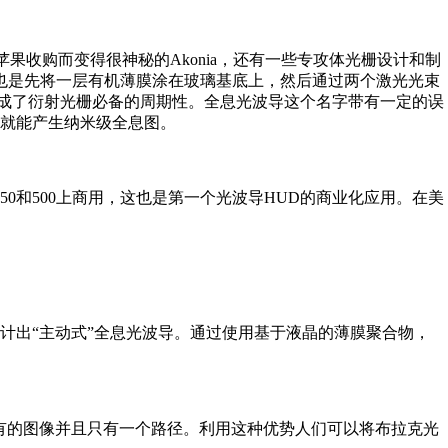
被苹果收购而变得很神秘的Akonia，还有一些专攻体光栅设计和制
合。制作过程也是先将一层有机薄膜涂在玻璃基底上，然后通过两个激光光束
)，即生成了衍射光栅必备的周期性。全息光波导这个名字带有一定的误
就能产生纳米级全息图。
 450和500上商用，这也是第一个光波导HUD的商业化应用。在美
ns设计出“主动式”全息光波导。通过使用基于液晶的薄膜聚合物，
BG衍射所有的图像并且只有一个路径。利用这种优势人们可以将布拉克光