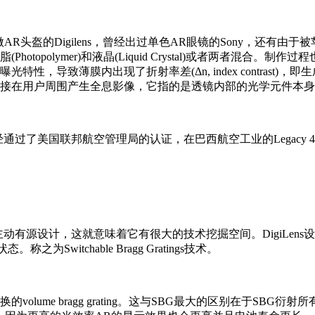
R头盔的Digilens，曾经出过单色AR眼镜的Sony，还有由于
topolymer)和液晶(Liquid Crystal)或者两者混
，导致薄膜内出现了折射率差(Δn, index contrast
接在用户周围产生全息影像，它指的是透镜内部的光学元件本身
已经通过了美国联邦航空管理局的认证，在巴西航空工业的Legacy
是主动有源设计，这就意味着它有很大的技术挖掘空间。DigiLe
witchable Bragg Gratings技术。
olume bragg grating。这与SBG最大的区别在于S