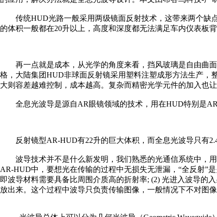
传统HUD光路一般采用两级镜面反射技术，这带来两个缺点，
的体积一般都在20升以上，高度和深度都无法满足车内仪表板
再一点就是成本，从光学的角度来看，挡风玻璃是自由曲面
格，大陆集团HUD非球面反射镜采用塑料注塑成形方法生产，整个表
大则容差越难控制，成本越高。复杂而精密光学元件的加入也让
全息光波导是源自AR眼镜领域的技术，用在HUD特别是AR
反射镜型AR-HUD有22升的巨大体积，而全息光波导只有
波导技术并不是什么新发明，我们熟悉的光通信系统中，用
AR-HUD中，要想光在传输的过程中无损失无泄漏，“全反射
即波导材料需要具备比周围介质高的折射率; (2) 光进入波导
放出来。这个过程中波导只负责传输图像，一般情况下不对图像本