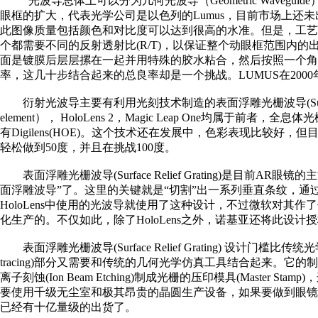
光波导总体上可以分为几何光波导（Geometric Wavegu
眼框的扩大，代表光学公司是以色列的Lumus，目前市场上
此图像质量包括颜色和对比度可以达到很高的水准。但是，工艺
个都需要不同的反射透射比(R/T)，以保证整个动眼框范围
面是镀膜后层层摞在一起并用特殊的胶水粘合，然后按照一个角
率，这几十步结合起来的总良率却是一个挑战。LUMUS在200
衍射光波导主要有利用光刻技术制造的表面浮雕光栅波导(Surface Relief
element）， HoloLens 2，Magic Leap On
有Digilens(HOE)。这个技术还在发展中，色彩表现比较好，
轻松做到50度，并且在挑战100度。
表面浮雕光栅波导(Surface Relief Gratin
面浮雕波导”了。这里的关键就是“切割”出一系列垂直条纹，
HoloLens中使用的光波导就使用了这种设计，不过微软对
化生产的。不仅如此，除了HoloLens之外，诺基亚还将此设
表面浮雕光栅波导(Surface Relief Grating
tracing)部分又需要和传统的几何光学仿真工具结合起来。它的制造过程先是通
离子刻蚀(Ion Beam Etching)制成光栅的压印模具(Master
要使用千级无尘室和极其昂贵的晶圆生产设备，如果要做到眼镜
已经有十亿量级的出货了。