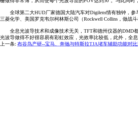
栅做得非常薄，从而使每个光波导层的FOV达到50°。与此同
全球第二大HUD厂家德国大陆汽车对Digilens情有独钟，参与
三菱化学、美国罗克韦尔柯林斯公司（Rockwell Collins，做战斗机头盔
全息光波导技术和成像技术无关，TFT和德州仪器的DMD都
光波导做得不好很容易有彩虹效应，光效率比较低，此外，全息
上一条:
布谷鸟产研--宝马、奔驰与特斯拉TJA堵车辅助功能对