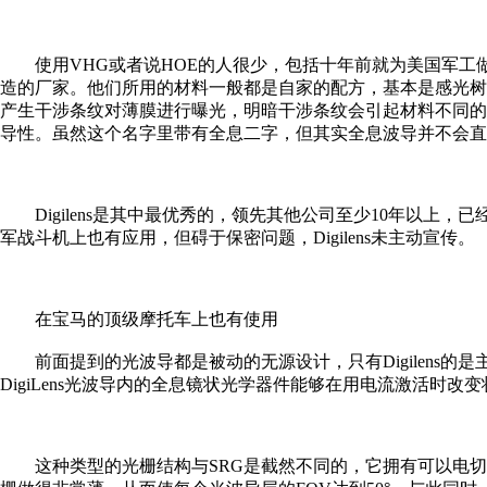
使用VHG或者说HOE的人很少，包括十年前就为美国军工做A
造的厂家。他们所用的材料一般都是自家的配方，基本是感光树脂(Pho
产生干涉条纹对薄膜进行曝光，明暗干涉条纹会引起材料不同的曝光特性
导性。虽然这个名字里带有全息二字，但其实全息波导并不会直
Digilens是其中最优秀的，领先其他公司至少10年以上，
军战斗机上也有应用，但碍于保密问题，Digilens未主动宣传。
在宝马的顶级摩托车上也有使用
前面提到的光波导都是被动的无源设计，只有Digilens的
DigiLens光波导内的全息镜状光学器件能够在用电流激活时改变状态。称之为S
这种类型的光栅结构与SRG是截然不同的，它拥有可以电切换的v